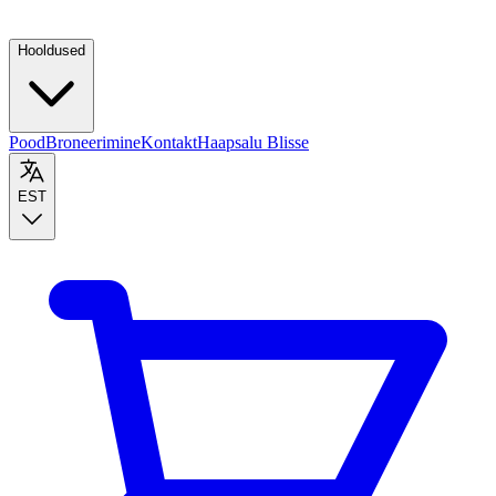
Hooldused
Pood
Broneerimine
Kontakt
Haapsalu Blisse
EST