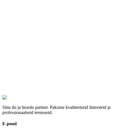
parandamiseks. RF-tehnoloogia ja vaakumteraapia sünergiline mõju
stimuleerib kollageeni tootmist, kiirendab ainevahetust ning silub
nahka juba pärast esimesi seansse. Ideaalne neile, kes soovivad
nähtavaid tulemusi ilma operatsioonita!
10x
:
289€
5x
:
159€
1x
:
35€
Ei leidnud sobivat hooldust?
Võta meiega ühendust ja aitame leida parima lahenduse just Sulle.
Võta ühendust
Broneeri aeg
Sinu ilu ja heaolu partner. Pakume kvaliteetseid ilutooteid ja
professionaalseid teenuseid.
E-pood